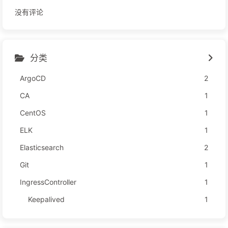
没有评论
分类
ArgoCD
2
CA
1
CentOS
1
ELK
1
Elasticsearch
2
Git
1
IngressController
1
Keepalived
1