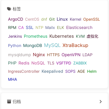
标签
Linux
ArgoCD
CentOS
dnf
Git
Kernel
OpenSSL
SSL
Elasticsearch
RPM
CA
NTP
Mailx
ELK
Kubernetes
Prometheus
Jenkins
KVM
虚拟化
MySQL
XtraBackup
MongoDB
Python
Nginx
mysqldump
OpenVPN
HTTPS
LDAP
PHP
Redis
NoSQL
TLS
VSFTPD
ZABBIX
Keepalived
IngressController
SOPS
AGE
Helm
MHA
归档