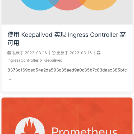
使用 Keepalived 实现 Ingress Controller 高
可用
发表于
2022-03-16
|
更新于
2022-03-16
|
IngressController
Keepalived
8373c169ded54a2da593c35aed9a0c85b7c83daac385bfc4ae4
...