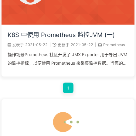
process）方式，启动 JVM 需指定 JMX Exporter 的 jar 包文件
和配置文件。jar 包为二进制文件，不便通过 ConfigMap 挂载，
建议直接将 JMX Exporter 的 jar 包和配置文件都打包到业务容
器镜像中。 这里为了方便演示，jar 包就简单用 hostPath 的方式
K8S 中使用 Prometheus 监控JVM (一)
直接挂载进容器里，配置文件使用 ConfigMap ...
发表于
2021-05-22
|
更新于
2021-05-22
|
Prometheus
操作场景Prometheus 社区开发了 JMX Exporter 用于导出 JVM
的监控指标，以便使用 Prometheus 来采集监控数据。当您的
Java 业务容器化至 Kubernetes 后，可通过本文了解如何使用
Prometheus 与 JMX Exporter 来监控 Java 应用。 JMX
1
Exporter 简介Java Management Extensions，JMX 是管理
Java 的一种扩展框架，JMX Exporter 基于此框架读取 JVM 的
运行时状态。JMX Exporter 利用 Java 的 JMX 机制来读取
JVM 运行时的监控数据，然后将其转换为 Prometheus 可辨识
的 metrics 格式，以便让 Prometheus 对其进行监控采集。
JMX Exporter 提供启动独立进程及 JVM 进程内启动（in-